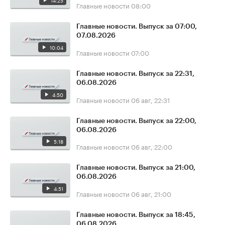
14:25
Главные новости
08:00
Главные новости. Выпуск за 07:00,
07.08.2026
10:04
Главные новости
07:00
Главные новости. Выпуск за 22:31,
06.08.2026
4:50
Главные новости
06 авг, 22:31
Главные новости. Выпуск за 22:00,
06.08.2026
5:18
Главные новости
06 авг, 22:00
Главные новости. Выпуск за 21:00,
06.08.2026
4:51
Главные новости
06 авг, 21:00
Главные новости. Выпуск за 18:45,
06.08.2026