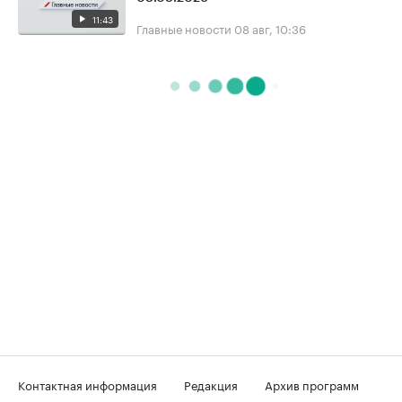
11:43
Главные новости
08 авг, 10:36
Контактная информация
Редакция
Архив программ