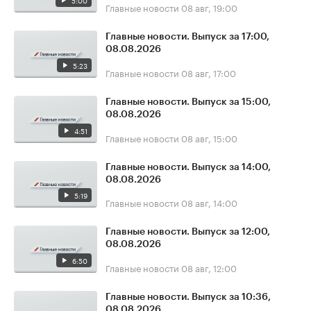
5:00
Главные новости
08 авг, 19:00
Главные новости. Выпуск за 17:00,
08.08.2026
5:23
Главные новости
08 авг, 17:00
Главные новости. Выпуск за 15:00,
08.08.2026
4:51
Главные новости
08 авг, 15:00
Главные новости. Выпуск за 14:00,
08.08.2026
5:19
Главные новости
08 авг, 14:00
Главные новости. Выпуск за 12:00,
08.08.2026
6:50
Главные новости
08 авг, 12:00
Главные новости. Выпуск за 10:36,
08.08.2026