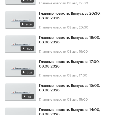
4:54
Главные новости
08 авг, 22:00
Главные новости. Выпуск за 20:30,
08.08.2026
14:54
Главные новости
08 авг, 20:30
Главные новости. Выпуск за 19:00,
08.08.2026
5:00
Главные новости
08 авг, 19:00
Главные новости. Выпуск за 17:00,
08.08.2026
5:23
Главные новости
08 авг, 17:00
Главные новости. Выпуск за 15:00,
08.08.2026
4:51
Главные новости
08 авг, 15:00
Главные новости. Выпуск за 14:00,
08.08.2026