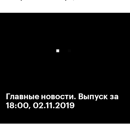
00:00
/
00:00
Главные новости. Выпуск за
18:00, 02.11.2019