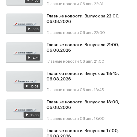
4:50
Главные новости
06 авг, 22:31
Главные новости. Выпуск за 22:00,
06.08.2026
5:18
Главные новости
06 авг, 22:00
Главные новости. Выпуск за 21:00,
06.08.2026
4:51
Главные новости
06 авг, 21:00
Главные новости. Выпуск за 18:45,
06.08.2026
15:08
Главные новости
06 авг, 18:45
Главные новости. Выпуск за 18:00,
06.08.2026
15:03
Главные новости
06 авг, 18:00
Главные новости. Выпуск за 17:00,
06.08.2026