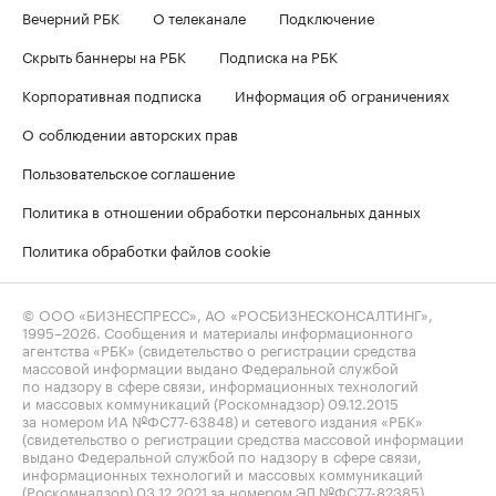
Вечерний РБК
О телеканале
Подключение
Скрыть баннеры на РБК
Подписка на РБК
Корпоративная подписка
Информация об ограничениях
О соблюдении авторских прав
Пользовательское соглашение
Политика в отношении обработки персональных данных
Политика обработки файлов cookie
© ООО «БИЗНЕСПРЕСС», АО «РОСБИЗНЕСКОНСАЛТИНГ»,
1995–2026
. Сообщения и материалы информационного
агентства «РБК» (свидетельство о регистрации средства
массовой информации выдано Федеральной службой
по надзору в сфере связи, информационных технологий
и массовых коммуникаций (Роскомнадзор) 09.12.2015
за номером ИА №ФС77-63848) и сетевого издания «РБК»
(свидетельство о регистрации средства массовой информации
выдано Федеральной службой по надзору в сфере связи,
информационных технологий и массовых коммуникаций
(Роскомнадзор) 03.12.2021 за номером ЭЛ №ФС77-82385)