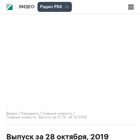
ВИДЕО
Видео
/
Передачи
/
Главные новости
/
Главные новости. Выпуск за 21:19, 28.10.2019
Выпуск за 28 октября, 2019