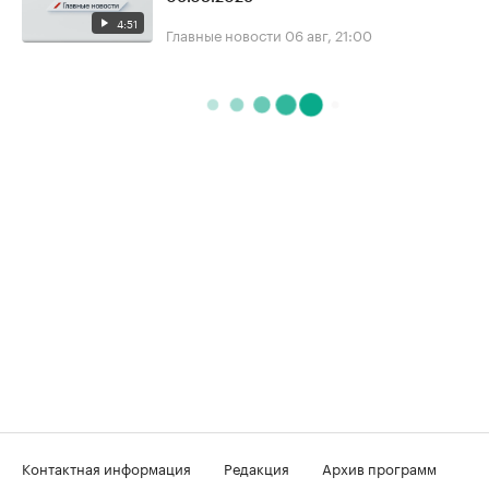
4:51
Главные новости
06 авг, 21:00
Контактная информация
Редакция
Архив программ