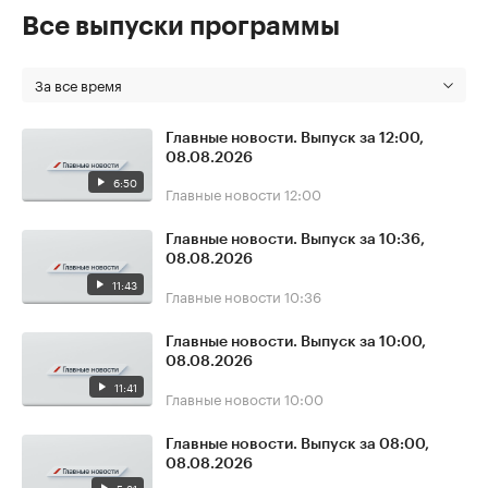
Все выпуски программы
За все время
Главные новости. Выпуск за 12:00,
08.08.2026
6:50
Главные новости
12:00
Главные новости. Выпуск за 10:36,
08.08.2026
11:43
Главные новости
10:36
Главные новости. Выпуск за 10:00,
08.08.2026
11:41
Главные новости
10:00
Главные новости. Выпуск за 08:00,
08.08.2026