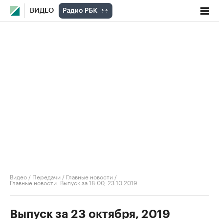
ВИДЕО
Видео
/
Передачи
/
Главные новости
/
Главные новости. Выпуск за 18:00, 23.10.2019
Выпуск за 23 октября, 2019