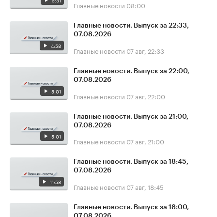
5:31
Главные новости
08:00
Главные новости. Выпуск за 22:33,
07.08.2026
4:58
Главные новости
07 авг, 22:33
Главные новости. Выпуск за 22:00,
07.08.2026
5:01
Главные новости
07 авг, 22:00
Главные новости. Выпуск за 21:00,
07.08.2026
5:01
Главные новости
07 авг, 21:00
Главные новости. Выпуск за 18:45,
07.08.2026
11:58
Главные новости
07 авг, 18:45
Главные новости. Выпуск за 18:00,
07.08.2026