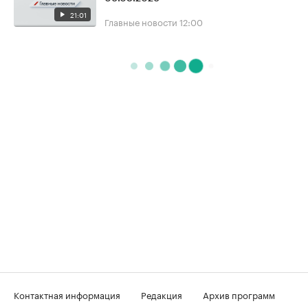
21:01
Главные новости
12:00
Контактная информация
Редакция
Архив программ