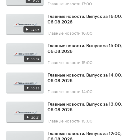
9:56
Главные новости
17:00
Главные новости. Выпуск за 16:00,
06.08.2026
24:06
Главные новости
16:00
Главные новости. Выпуск за 15:00,
06.08.2026
10:39
Главные новости
15:00
Главные новости. Выпуск за 14:00,
06.08.2026
10:23
Главные новости
14:00
Главные новости. Выпуск за 13:00,
06.08.2026
20:21
Главные новости
13:00
Главные новости. Выпуск за 12:00,
06.08.2026