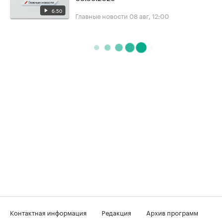
6:50
Главные новости
08 авг, 12:00
Контактная информация
Редакция
Архив программ