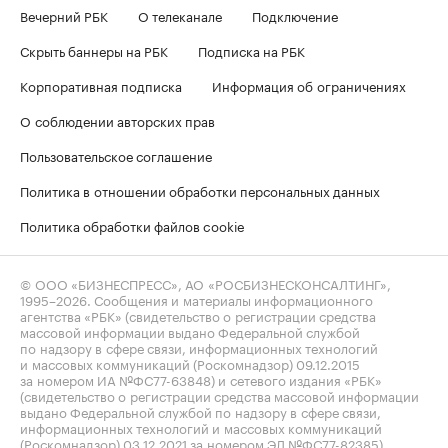
Вечерний РБК
О телеканале
Подключение
Скрыть баннеры на РБК
Подписка на РБК
Корпоративная подписка
Информация об ограничениях
О соблюдении авторских прав
Пользовательское соглашение
Политика в отношении обработки персональных данных
Политика обработки файлов cookie
© ООО «БИЗНЕСПРЕСС», АО «РОСБИЗНЕСКОНСАЛТИНГ»,
1995–2026
. Сообщения и материалы информационного
агентства «РБК» (свидетельство о регистрации средства
массовой информации выдано Федеральной службой
по надзору в сфере связи, информационных технологий
и массовых коммуникаций (Роскомнадзор) 09.12.2015
за номером ИА №ФС77-63848) и сетевого издания «РБК»
(свидетельство о регистрации средства массовой информации
выдано Федеральной службой по надзору в сфере связи,
информационных технологий и массовых коммуникаций
(Роскомнадзор) 03.12.2021 за номером ЭЛ №ФС77-82385)