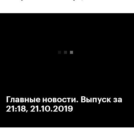
00:00
/
00:00
Главные новости. Выпуск за
21:18, 21.10.2019