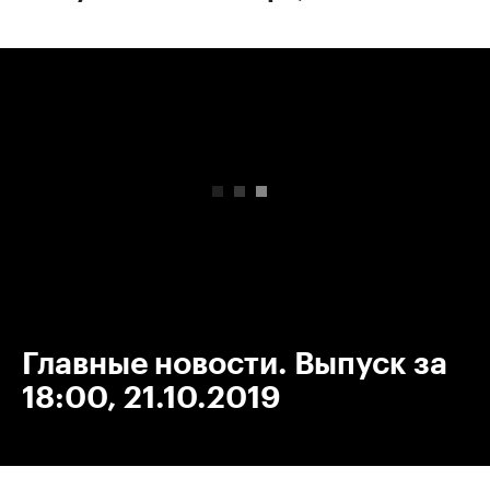
00:00
/
00:00
Главные новости. Выпуск за
18:00, 21.10.2019