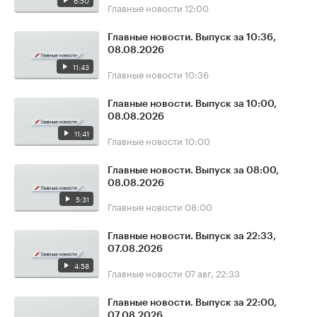
6:50
Главные новости
12:00
Главные новости. Выпуск за 10:36,
08.08.2026
11:43
Главные новости
10:36
Главные новости. Выпуск за 10:00,
08.08.2026
11:41
Главные новости
10:00
Главные новости. Выпуск за 08:00,
08.08.2026
5:31
Главные новости
08:00
Главные новости. Выпуск за 22:33,
07.08.2026
4:58
Главные новости
07 авг, 22:33
Главные новости. Выпуск за 22:00,
07.08.2026