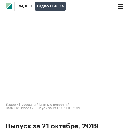
ВИДЕО
Видео
/
Передачи
/
Главные новости
/
Главные новости. Выпуск за 18:00, 21.10.2019
Выпуск за 21 октября, 2019