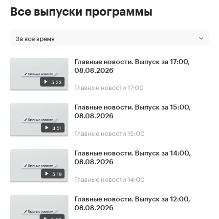
Все выпуски программы
За все время
Главные новости. Выпуск за 17:00,
08.08.2026
5:23
Главные новости
17:00
Главные новости. Выпуск за 15:00,
08.08.2026
4:51
Главные новости
15:00
Главные новости. Выпуск за 14:00,
08.08.2026
5:19
Главные новости
14:00
Главные новости. Выпуск за 12:00,
08.08.2026