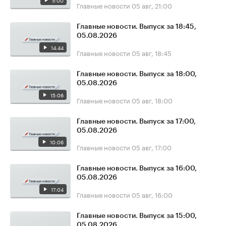
5:00
Главные новости
05 авг, 21:00
Главные новости. Выпуск за 18:45,
05.08.2026
14:44
Главные новости
05 авг, 18:45
Главные новости. Выпуск за 18:00,
05.08.2026
15:06
Главные новости
05 авг, 18:00
Главные новости. Выпуск за 17:00,
05.08.2026
10:06
Главные новости
05 авг, 17:00
Главные новости. Выпуск за 16:00,
05.08.2026
17:04
Главные новости
05 авг, 16:00
Главные новости. Выпуск за 15:00,
05.08.2026