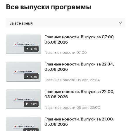
Все выпуски программы
За все время
Главные новости. Выпуск за 07:00,
06.08.2026
9:59
Главные новости
07:00
Главные новости. Выпуск за 22:34,
05.08.2026
4:59
Главные новости
05 авг, 22:34
Главные новости. Выпуск за 22:00,
05.08.2026
5:02
Главные новости
05 авг, 22:00
Главные новости. Выпуск за 21:00,
05.08.2026