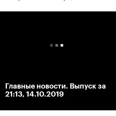
00:00
/
00:00
Главные новости. Выпуск за
21:13, 14.10.2019