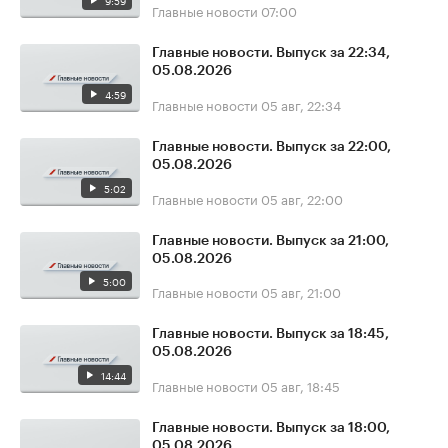
9:59
Главные новости
07:00
Главные новости. Выпуск за 22:34,
05.08.2026
4:59
Главные новости
05 авг, 22:34
Главные новости. Выпуск за 22:00,
05.08.2026
5:02
Главные новости
05 авг, 22:00
Главные новости. Выпуск за 21:00,
05.08.2026
5:00
Главные новости
05 авг, 21:00
Главные новости. Выпуск за 18:45,
05.08.2026
14:44
Главные новости
05 авг, 18:45
Главные новости. Выпуск за 18:00,
05.08.2026