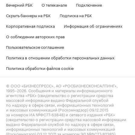
Вечерний РБК
О телеканале
Подключение
Скрыть баннеры на РБК
Подписка на РБК
Корпоративная подписка
Информация об ограничениях
О соблюдении авторских прав
Пользовательское соглашение
Политика в отношении обработки персональных данных
Политика обработки файлов cookie
© ООО «БИЗНЕСПРЕСС», АО «РОСБИЗНЕСКОНСАЛТИНГ»,
1995–2026
. Сообщения и материалы информационного
агентства «РБК» (свидетельство о регистрации средства
массовой информации выдано Федеральной службой
по надзору в сфере связи, информационных технологий
и массовых коммуникаций (Роскомнадзор) 09.12.2015
за номером ИА №ФС77-63848) и сетевого издания «РБК»
(свидетельство о регистрации средства массовой информации
выдано Федеральной службой по надзору в сфере связи,
информационных технологий и массовых коммуникаций
(Роскомнадзор) 03.12.2021 за номером ЭЛ №ФС77-82385)