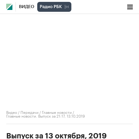
ВИДЕО
Видео
/
Передачи
/
Главные новости
/
Главные новости. Выпуск за 21:17, 13.10.2019
Выпуск за 13 октября, 2019