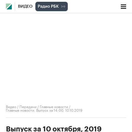
ВИДЕО
Видео
/
Передачи
/
Главные новости
/
Главные новости. Выпуск за 14:00, 10.10.2019
Выпуск за 10 октября, 2019