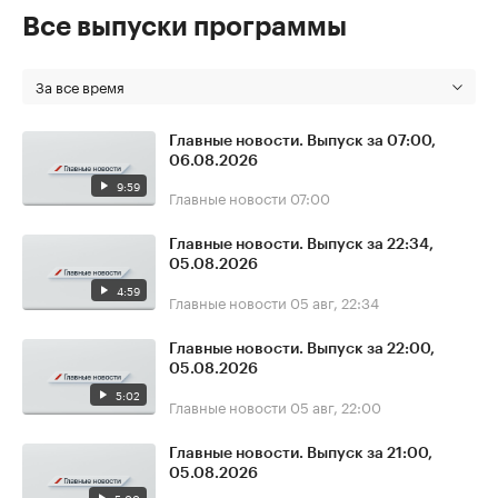
Все выпуски программы
За все время
Главные новости. Выпуск за 07:00,
06.08.2026
9:59
Главные новости
07:00
Главные новости. Выпуск за 22:34,
05.08.2026
4:59
Главные новости
05 авг, 22:34
Главные новости. Выпуск за 22:00,
05.08.2026
5:02
Главные новости
05 авг, 22:00
Главные новости. Выпуск за 21:00,
05.08.2026