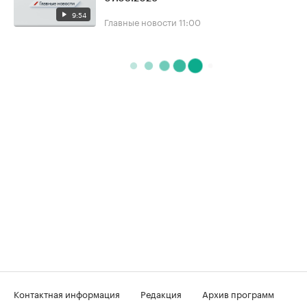
9:54
Главные новости
11:00
Контактная информация
Редакция
Архив программ