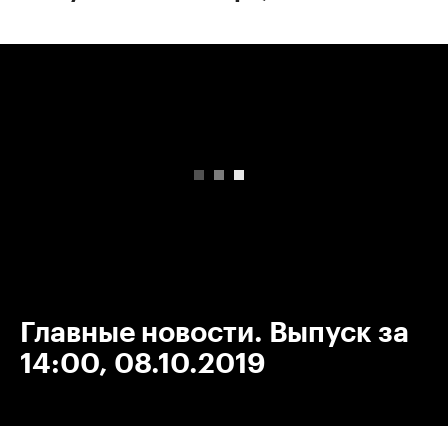
00:00
/
00:00
Главные новости. Выпуск за
14:00, 08.10.2019