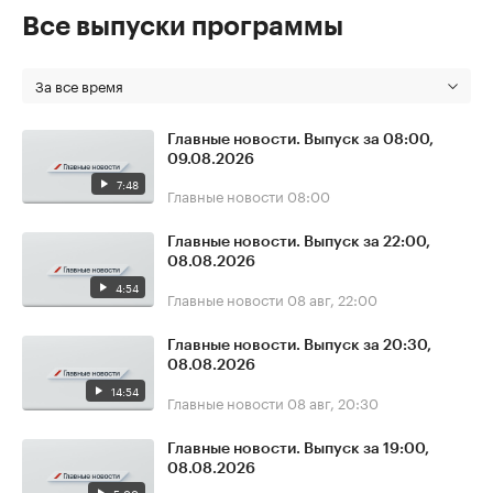
Все выпуски программы
За все время
Главные новости. Выпуск за 08:00,
09.08.2026
7:48
Главные новости
08:00
Главные новости. Выпуск за 22:00,
08.08.2026
4:54
Главные новости
08 авг, 22:00
Главные новости. Выпуск за 20:30,
08.08.2026
14:54
Главные новости
08 авг, 20:30
Главные новости. Выпуск за 19:00,
08.08.2026