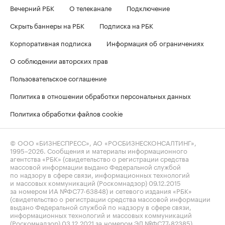
Вечерний РБК
О телеканале
Подключение
Скрыть баннеры на РБК
Подписка на РБК
Корпоративная подписка
Информация об ограничениях
О соблюдении авторских прав
Пользовательское соглашение
Политика в отношении обработки персональных данных
Политика обработки файлов cookie
© ООО «БИЗНЕСПРЕСС», АО «РОСБИЗНЕСКОНСАЛТИНГ»,
1995–2026
. Сообщения и материалы информационного
агентства «РБК» (свидетельство о регистрации средства
массовой информации выдано Федеральной службой
по надзору в сфере связи, информационных технологий
и массовых коммуникаций (Роскомнадзор) 09.12.2015
за номером ИА №ФС77-63848) и сетевого издания «РБК»
(свидетельство о регистрации средства массовой информации
выдано Федеральной службой по надзору в сфере связи,
информационных технологий и массовых коммуникаций
(Роскомнадзор) 03.12.2021 за номером ЭЛ №ФС77-82385)