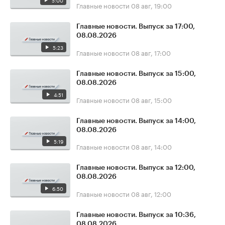
5:00
Главные новости
08 авг, 19:00
Главные новости. Выпуск за 17:00,
08.08.2026
5:23
Главные новости
08 авг, 17:00
Главные новости. Выпуск за 15:00,
08.08.2026
4:51
Главные новости
08 авг, 15:00
Главные новости. Выпуск за 14:00,
08.08.2026
5:19
Главные новости
08 авг, 14:00
Главные новости. Выпуск за 12:00,
08.08.2026
6:50
Главные новости
08 авг, 12:00
Главные новости. Выпуск за 10:36,
08.08.2026