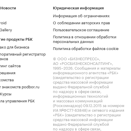
 Новости
Юридическая информация
Информация об ограничениях
roid
О соблюдении авторских прав
allery
Пользовательское соглашение
Политика в отношении обработки
гие продукты РБК
персональных данных
ако для бизнеса
Политика обработки файлов cookie
поративный регистратор
енов
© ООО «БИЗНЕСПРЕСС»,
АО «РОСБИЗНЕСКОНСАЛТИНГ»,
тинг сайтов
1995–2026
. Сообщения и материалы
.решения
информационного агентства «РБК»
(свидетельство о регистрации
комства
средства массовой информации
 знакомств podbor.ru
выдано Федеральной службой
по надзору в сфере связи,
 Курсы
информационных технологий
ла управления РБК
и массовых коммуникаций
(Роскомнадзор) 09.12.2015 за номером
ИА №ФС77-63848) и сетевого издания
«РБК» (свидетельство о регистрации
средства массовой информации
выдано Федеральной службой
по надзору в сфере связи,