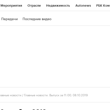
Мероприятия
Отрасли
Недвижимость
Autonews
РБК Ком
ние
РБК Курсы
РБК Life
Тренды
Визионеры
Национальн
Передачи
Последние видео
б
Исследования
Кредитные рейтинги
Франшизы
Газета
роверка контрагентов
Политика
Экономика
Бизнес
Техно
лавные новости
/
Главные новости. Выпуск за 11:00, 08.10.2019