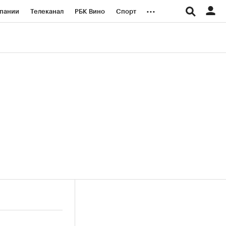
...
пании
Телеканал
РБК Вино
Спорт
ые проекты
Город
Стиль
Крипто
Спецпроекты СПб
логии и медиа
Финансы