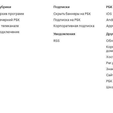
убрики
Подписки
РБК
рхив программ
Скрыть баннеры на РБК
iOS
ечерний РБК
Подписка на РБК
And
 телеканале
Корпоративная подписка
AppG
одключение
Уведомления
Дру
RSS
Обл
Кор
дом
Хос
Рег
Зна
Сайт
РБК
Шко