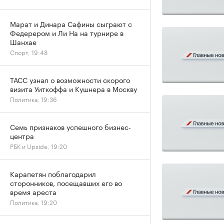
Марат и Динара Сафины сыграют с
Федерером и Ли На на турнире в
Шанхае
Спорт, 19:48
ТАСС узнал о возможности скорого
визита Уиткоффа и Кушнера в Москву
Политика, 19:36
Семь признаков успешного бизнес-
центра
РБК и Upside, 19:20
Карапетян поблагодарил
сторонников, посещавших его во
время ареста
Политика, 19:20