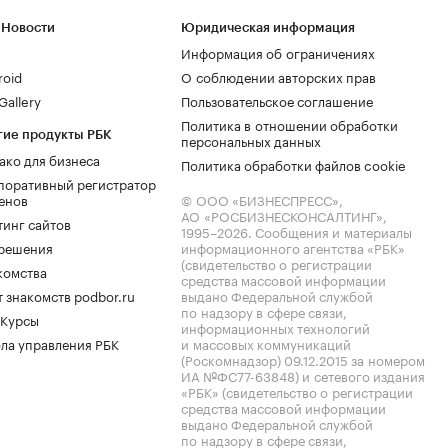
 Новости
Юридическая информация
Информация об ограничениях
roid
О соблюдении авторских прав
allery
Пользовательское соглашение
Политика в отношении обработки
гие продукты РБК
персональных данных
ако для бизнеса
Политика обработки файлов cookie
поративный регистратор
енов
© ООО «БИЗНЕСПРЕСС»,
АО «РОСБИЗНЕСКОНСАЛТИНГ»,
тинг сайтов
1995–2026
. Сообщения и материалы
.решения
информационного агентства «РБК»
(свидетельство о регистрации
комства
средства массовой информации
 знакомств podbor.ru
выдано Федеральной службой
по надзору в сфере связи,
 Курсы
информационных технологий
ла управления РБК
и массовых коммуникаций
(Роскомнадзор) 09.12.2015 за номером
ИА №ФС77-63848) и сетевого издания
«РБК» (свидетельство о регистрации
средства массовой информации
выдано Федеральной службой
по надзору в сфере связи,