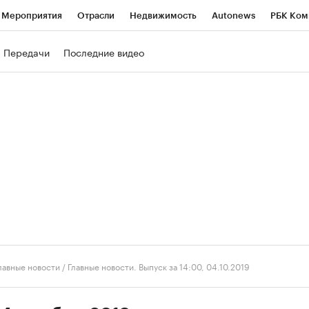
Мероприятия
Отрасли
Недвижимость
Autonews
РБК Ком
ние
РБК Курсы
РБК Life
Тренды
Визионеры
Национальн
Передачи
Последние видео
б
Исследования
Кредитные рейтинги
Франшизы
Газета
роверка контрагентов
Политика
Экономика
Бизнес
Техно
лавные новости
/
Главные новости. Выпуск за 14:00, 04.10.2019