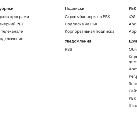
убрики
Подписки
РБК
рхив программ
Скрыть баннеры на РБК
iOS
ечерний РБК
Подписка на РБК
And
 телеканале
Корпоративная подписка
AppG
одключение
Уведомления
Дру
RSS
Обл
Кор
дом
Хос
Рег
Зна
Сайт
РБК
Шко