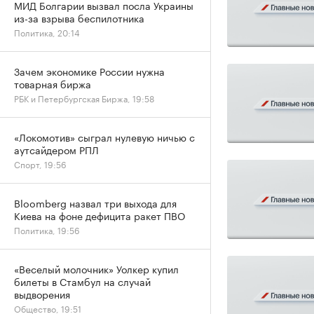
МИД Болгарии вызвал посла Украины
из-за взрыва беспилотника
Политика, 20:14
Зачем экономике России нужна
товарная биржа
РБК и Петербургская Биржа, 19:58
«Локомотив» сыграл нулевую ничью с
аутсайдером РПЛ
Спорт, 19:56
Bloomberg назвал три выхода для
Киева на фоне дефицита ракет ПВО
Политика, 19:56
«Веселый молочник» Уолкер купил
билеты в Стамбул на случай
выдворения
Общество, 19:51