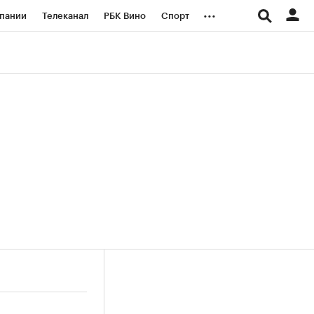
...
пании
Телеканал
РБК Вино
Спорт
ые проекты
Город
Стиль
Крипто
Спецпроекты СПб
логии и медиа
Финансы