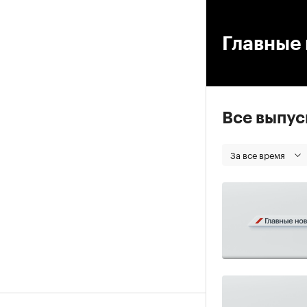
00
Главные 
Все выпу
За все время