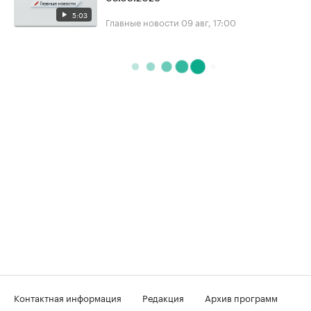
5:03
Главные новости
09 авг, 17:00
Контактная информация
Редакция
Архив программ