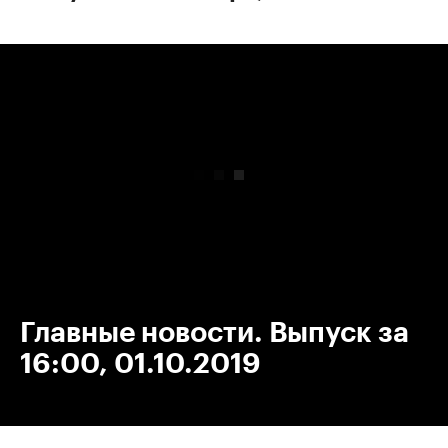
00:00
/
00:00
Главные новости. Выпуск за
16:00, 01.10.2019