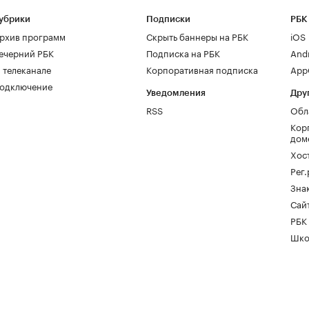
убрики
Подписки
РБК
рхив программ
Скрыть баннеры на РБК
iOS
ечерний РБК
Подписка на РБК
And
 телеканале
Корпоративная подписка
AppG
одключение
Уведомления
Дру
RSS
Обл
Кор
дом
Хос
Рег
Зна
Сайт
РБК
Шко