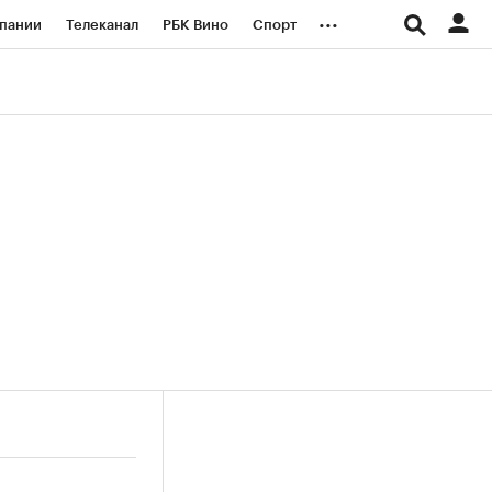
...
пании
Телеканал
РБК Вино
Спорт
ые проекты
Город
Стиль
Крипто
Спецпроекты СПб
логии и медиа
Финансы