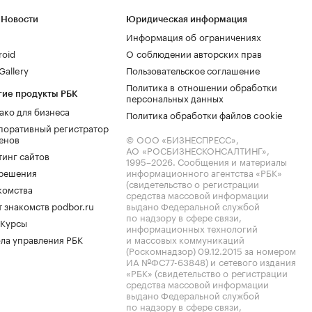
 Новости
Юридическая информация
Информация об ограничениях
roid
О соблюдении авторских прав
allery
Пользовательское соглашение
Политика в отношении обработки
гие продукты РБК
персональных данных
ако для бизнеса
Политика обработки файлов cookie
поративный регистратор
енов
© ООО «БИЗНЕСПРЕСС»,
АО «РОСБИЗНЕСКОНСАЛТИНГ»,
тинг сайтов
1995–2026
. Сообщения и материалы
.решения
информационного агентства «РБК»
(свидетельство о регистрации
комства
средства массовой информации
 знакомств podbor.ru
выдано Федеральной службой
по надзору в сфере связи,
 Курсы
информационных технологий
ла управления РБК
и массовых коммуникаций
(Роскомнадзор) 09.12.2015 за номером
ИА №ФС77-63848) и сетевого издания
«РБК» (свидетельство о регистрации
средства массовой информации
выдано Федеральной службой
по надзору в сфере связи,