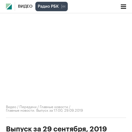
ВИДЕО
Видео
/
Передачи
/
Главные новости
/
Главные новости. Выпуск за 17:00, 29.09.2019
Выпуск за 29 сентября, 2019