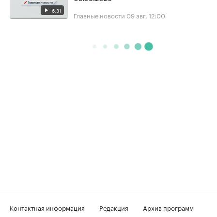
6:31
Главные новости
09 авг, 12:00
Контактная информация
Редакция
Архив программ