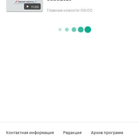
11:00
Главные новости
09:00
Контактная информация
Редакция
Архив программ