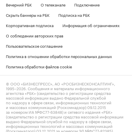
Вечерний РБК
О телеканале
Подключение
Скрыть баннеры на РБК
Подписка на РБК
Корпоративная подписка
Информация об ограничениях
О соблюдении авторских прав
Пользовательское соглашение
Политика в отношении обработки персональных данных
Политика обработки файлов cookie
© ООО «БИЗНЕСПРЕСС», АО «РОСБИЗНЕСКОНСАЛТИНГ»,
1995–2026
. Сообщения и материалы информационного
агентства «РБК» (свидетельство о регистрации средства
массовой информации выдано Федеральной службой
по надзору в сфере связи, информационных технологий
и массовых коммуникаций (Роскомнадзор) 09.12.2015
за номером ИА №ФС77-63848) и сетевого издания «РБК»
(свидетельство о регистрации средства массовой информации
выдано Федеральной службой по надзору в сфере связи,
информационных технологий и массовых коммуникаций
(Роскомнадзор) 03.12.2021 за номером ЭЛ №ФС77-82385)