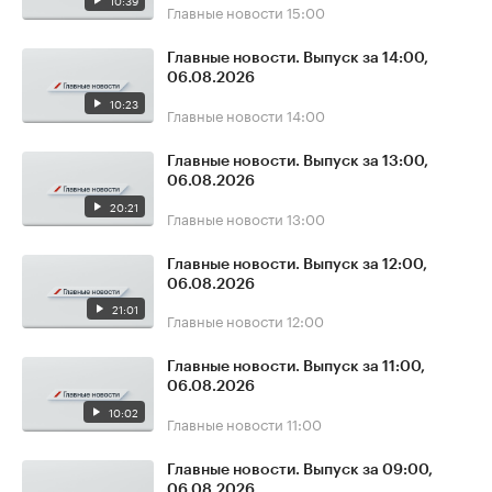
10:39
Главные новости
15:00
Главные новости. Выпуск за 14:00,
06.08.2026
10:23
Главные новости
14:00
Главные новости. Выпуск за 13:00,
06.08.2026
20:21
Главные новости
13:00
Главные новости. Выпуск за 12:00,
06.08.2026
21:01
Главные новости
12:00
Главные новости. Выпуск за 11:00,
06.08.2026
10:02
Главные новости
11:00
Главные новости. Выпуск за 09:00,
06.08.2026