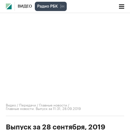
ВИДЕО
Видео
/
Передачи
/
Главные новости
/
Главные новости. Выпуск за 11:31, 28.09.2019
Выпуск за 28 сентября, 2019