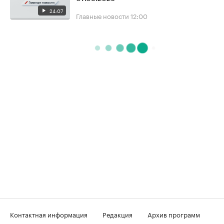
24:07
Главные новости
12:00
Контактная информация
Редакция
Архив программ