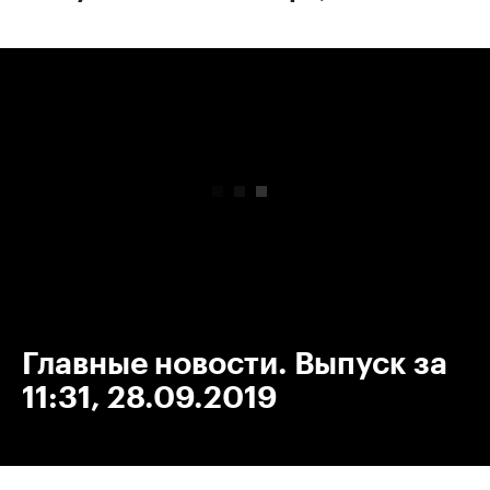
00:00
/
00:00
Главные новости. Выпуск за
11:31, 28.09.2019