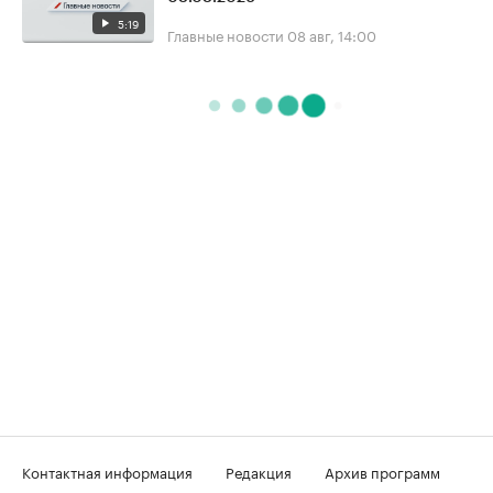
5:19
Главные новости
08 авг, 14:00
Контактная информация
Редакция
Архив программ