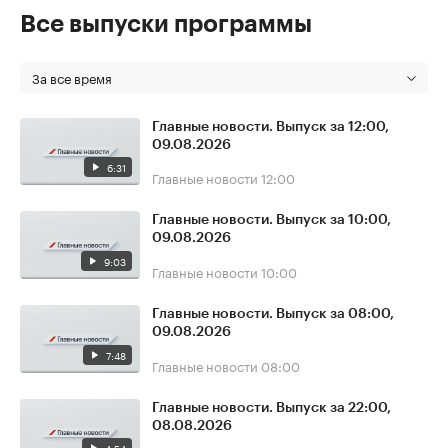
Все выпуски программы
За все время
Главные новости. Выпуск за 12:00,
09.08.2026
6:31
Главные новости
12:00
Главные новости. Выпуск за 10:00,
09.08.2026
9:03
Главные новости
10:00
Главные новости. Выпуск за 08:00,
09.08.2026
7:48
Главные новости
08:00
Главные новости. Выпуск за 22:00,
08.08.2026