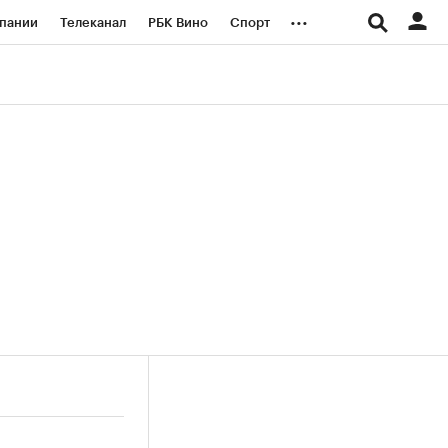
...
пании
Телеканал
РБК Вино
Спорт
ые проекты
Город
Стиль
Крипто
Спецпроекты СПб
логии и медиа
Финансы