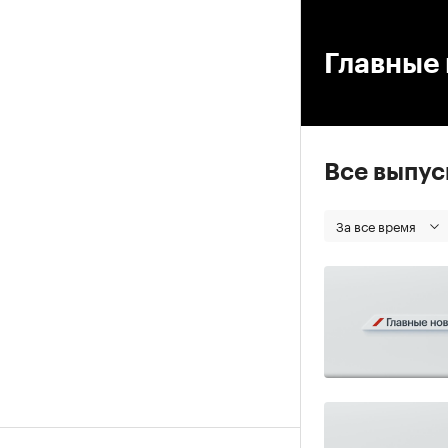
00
Главные 
Все выпу
За все время