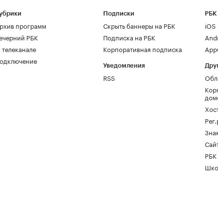
убрики
Подписки
РБК
рхив программ
Скрыть баннеры на РБК
iOS
ечерний РБК
Подписка на РБК
And
 телеканале
Корпоративная подписка
AppG
одключение
Уведомления
Дру
RSS
Обл
Кор
дом
Хос
Рег
Зна
Сайт
РБК
Шко