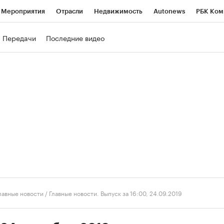
Мероприятия
Отрасли
Недвижимость
Autonews
РБК Ком
ние
РБК Курсы
РБК Life
Тренды
Визионеры
Национальн
Передачи
Последние видео
б
Исследования
Кредитные рейтинги
Франшизы
Газета
роверка контрагентов
Политика
Экономика
Бизнес
Техно
лавные новости
/
Главные новости. Выпуск за 16:00, 24.09.2019