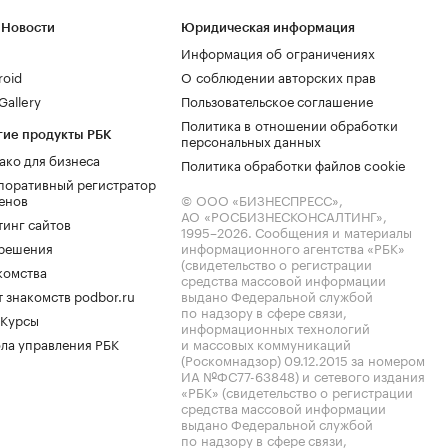
 Новости
Юридическая информация
Информация об ограничениях
roid
О соблюдении авторских прав
allery
Пользовательское соглашение
Политика в отношении обработки
гие продукты РБК
персональных данных
ако для бизнеса
Политика обработки файлов cookie
поративный регистратор
енов
© ООО «БИЗНЕСПРЕСС»,
АО «РОСБИЗНЕСКОНСАЛТИНГ»,
тинг сайтов
1995–2026
. Сообщения и материалы
.решения
информационного агентства «РБК»
(свидетельство о регистрации
комства
средства массовой информации
 знакомств podbor.ru
выдано Федеральной службой
по надзору в сфере связи,
 Курсы
информационных технологий
ла управления РБК
и массовых коммуникаций
(Роскомнадзор) 09.12.2015 за номером
ИА №ФС77-63848) и сетевого издания
«РБК» (свидетельство о регистрации
средства массовой информации
выдано Федеральной службой
по надзору в сфере связи,