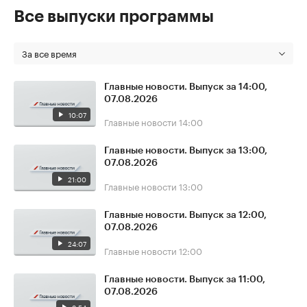
Все выпуски программы
За все время
Главные новости. Выпуск за 14:00,
07.08.2026
10:07
Главные новости
14:00
Главные новости. Выпуск за 13:00,
07.08.2026
21:00
Главные новости
13:00
Главные новости. Выпуск за 12:00,
07.08.2026
24:07
Главные новости
12:00
Главные новости. Выпуск за 11:00,
07.08.2026