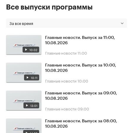
Все выпуски программы
За все время
Главные новости. Выпуск за 11:00,
10.08.2026
10:02
Главные новости
11:00
Главные новости. Выпуск за 10:00,
10.08.2026
10:11
Главные новости
10:00
Главные новости. Выпуск за 09:00,
10.08.2026
13:01
Главные новости
09:00
Главные новости. Выпуск за 08:00,
10.08.2026