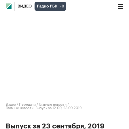
ВИДЕО
Видео
/
Передачи
/
Главные новости
/
Главные новости. Выпуск за 12:00, 23.09.2019
Выпуск за 23 сентября, 2019