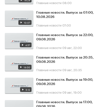
14:29
Главные новости
08:00
Главные новости. Выпуск за 07:00,
10.08.2026
10:07
Главные новости
07:00
Главные новости. Выпуск за 22:00,
09.08.2026
4:57
Главные новости
09 авг, 22:00
Главные новости. Выпуск за 20:35,
09.08.2026
14:00
Главные новости
09 авг, 20:35
Главные новости. Выпуск за 19:00,
09.08.2026
5:12
Главные новости
09 авг, 19:00
Главные новости. Выпуск за 17:00,
09.08.2026