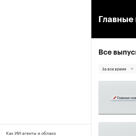
00
Главные 
Все выпу
За все время
Как ИИ-агенты и облако