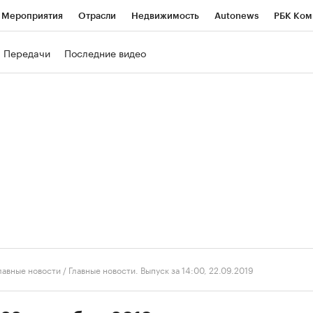
Мероприятия
Отрасли
Недвижимость
Autonews
РБК Ком
ние
РБК Курсы
РБК Life
Тренды
Визионеры
Национальн
Передачи
Последние видео
б
Исследования
Кредитные рейтинги
Франшизы
Газета
роверка контрагентов
Политика
Экономика
Бизнес
Техно
лавные новости
/
Главные новости. Выпуск за 14:00, 22.09.2019