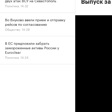
двух атак ВСУ на Севастополь
Выпуск за
Политика, 14:32
Во Внуково ввели прием и отправку
рейсов по согласованию
Общество, 14:29
В ЕС предложили забрать
замороженные активы России у
Euroclear
Политика, 14:24