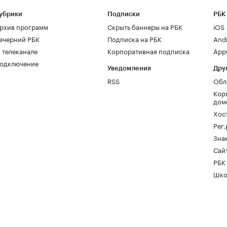
убрики
Подписки
РБК
рхив программ
Скрыть баннеры на РБК
iOS
ечерний РБК
Подписка на РБК
And
 телеканале
Корпоративная подписка
AppG
одключение
Уведомления
Дру
RSS
Обл
Кор
дом
Хос
Рег
Зна
Сайт
РБК
Шко