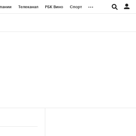
...
пании
Телеканал
РБК Вино
Спорт
ые проекты
Город
Стиль
Крипто
Спецпроекты СПб
логии и медиа
Финансы