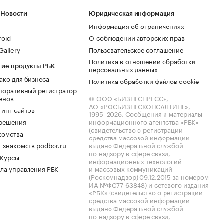
 Новости
Юридическая информация
Информация об ограничениях
roid
О соблюдении авторских прав
allery
Пользовательское соглашение
Политика в отношении обработки
гие продукты РБК
персональных данных
ако для бизнеса
Политика обработки файлов cookie
поративный регистратор
енов
© ООО «БИЗНЕСПРЕСС»,
АО «РОСБИЗНЕСКОНСАЛТИНГ»,
тинг сайтов
1995–2026
. Сообщения и материалы
.решения
информационного агентства «РБК»
(свидетельство о регистрации
комства
средства массовой информации
 знакомств podbor.ru
выдано Федеральной службой
по надзору в сфере связи,
 Курсы
информационных технологий
ла управления РБК
и массовых коммуникаций
(Роскомнадзор) 09.12.2015 за номером
ИА №ФС77-63848) и сетевого издания
«РБК» (свидетельство о регистрации
средства массовой информации
выдано Федеральной службой
по надзору в сфере связи,