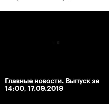
00:00
/
00:00
Главные новости. Выпуск за
14:00, 17.09.2019