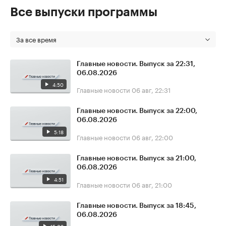
Все выпуски программы
За все время
Главные новости. Выпуск за 22:31,
06.08.2026
4:50
Главные новости
06 авг, 22:31
Главные новости. Выпуск за 22:00,
06.08.2026
5:18
Главные новости
06 авг, 22:00
Главные новости. Выпуск за 21:00,
06.08.2026
4:51
Главные новости
06 авг, 21:00
Главные новости. Выпуск за 18:45,
06.08.2026