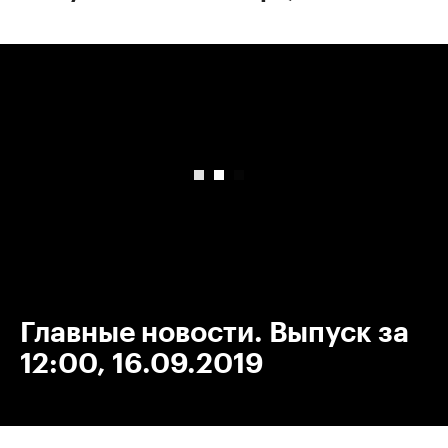
00:00
/
00:00
Главные новости. Выпуск за
12:00, 16.09.2019