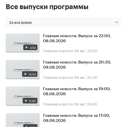
Все выпуски программы
За все время
Главные новости. Выпуск за 22:00,
08.08.2026
4:54
Главные новости
08 авг, 22:00
Главные новости. Выпуск за 20:30,
08.08.2026
14:54
Главные новости
08 авг, 20:30
Главные новости. Выпуск за 19:00,
08.08.2026
5:00
Главные новости
08 авг, 19:00
Главные новости. Выпуск за 17:00,
08.08.2026