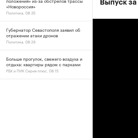
положения» из-за обстрелов трассы
Выпуск за
«Новороссия»
Политика, 08:35
Губернатор Севастополя заявил об
отражении атаки дронов
Политика, 08:26
Больше прогулок, свежего воздуха и
отдыха: квартиры рядом с парками
РБК и ПИК Серия плюс, 08:15