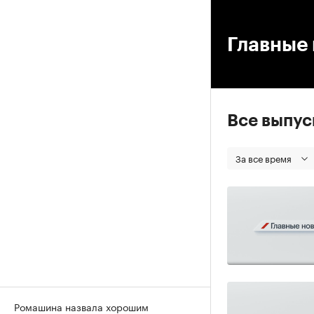
00
Главные 
Все выпу
За все время
Ромашина назвала хорошим