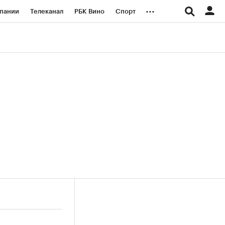
...
пании
Телеканал
РБК Вино
Спорт
ые проекты
Город
Стиль
Крипто
Спецпроекты СПб
логии и медиа
Финансы