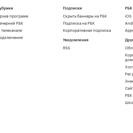
убрики
Подписки
РБК
рхив программ
Скрыть баннеры на РБК
iOS
ечерний РБК
Подписка на РБК
And
 телеканале
Корпоративная подписка
AppG
одключение
Уведомления
Дру
RSS
Обл
Кор
дом
Хос
Рег
Зна
Сайт
РБК
Шко