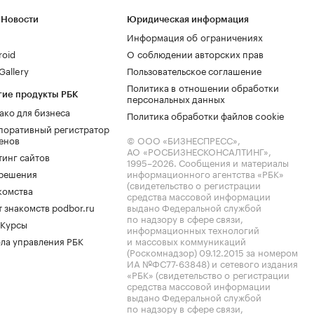
 Новости
Юридическая информация
Информация об ограничениях
roid
О соблюдении авторских прав
allery
Пользовательское соглашение
Политика в отношении обработки
гие продукты РБК
персональных данных
ако для бизнеса
Политика обработки файлов cookie
поративный регистратор
енов
© ООО «БИЗНЕСПРЕСС»,
АО «РОСБИЗНЕСКОНСАЛТИНГ»,
тинг сайтов
1995–2026
. Сообщения и материалы
.решения
информационного агентства «РБК»
(свидетельство о регистрации
комства
средства массовой информации
 знакомств podbor.ru
выдано Федеральной службой
по надзору в сфере связи,
 Курсы
информационных технологий
ла управления РБК
и массовых коммуникаций
(Роскомнадзор) 09.12.2015 за номером
ИА №ФС77-63848) и сетевого издания
«РБК» (свидетельство о регистрации
средства массовой информации
выдано Федеральной службой
по надзору в сфере связи,