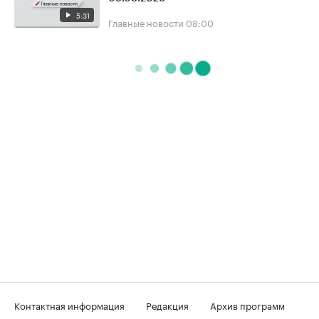
5:31
Главные новости
08:00
Контактная информация
Редакция
Архив программ