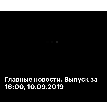
00:00
/
00:00
Главные новости. Выпуск за
16:00, 10.09.2019