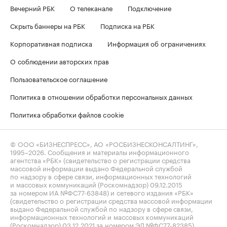
Вечерний РБК
О телеканале
Подключение
Скрыть баннеры на РБК
Подписка на РБК
Корпоративная подписка
Информация об ограничениях
О соблюдении авторских прав
Пользовательское соглашение
Политика в отношении обработки персональных данных
Политика обработки файлов cookie
© ООО «БИЗНЕСПРЕСС», АО «РОСБИЗНЕСКОНСАЛТИНГ»,
1995–2026
. Сообщения и материалы информационного
агентства «РБК» (свидетельство о регистрации средства
массовой информации выдано Федеральной службой
по надзору в сфере связи, информационных технологий
и массовых коммуникаций (Роскомнадзор) 09.12.2015
за номером ИА №ФС77-63848) и сетевого издания «РБК»
(свидетельство о регистрации средства массовой информации
выдано Федеральной службой по надзору в сфере связи,
информационных технологий и массовых коммуникаций
(Роскомнадзор) 03.12.2021 за номером ЭЛ №ФС77-82385)