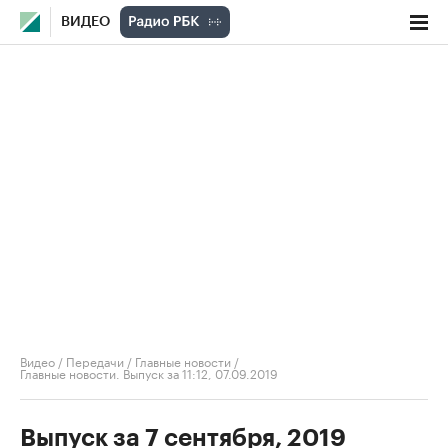
ВИДЕО
Видео
/
Передачи
/
Главные новости
/
Главные новости. Выпуск за 11:12, 07.09.2019
Выпуск за 7 сентября, 2019