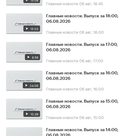
15:08
Главные новости
06 авг, 18:45
Главные новости. Выпуск за 18:00,
06.08.2026
15:03
Главные новости
06 авг, 18:00
Главные новости. Выпуск за 17:00,
06.08.2026
9:56
Главные новости
06 авг, 17:00
Главные новости. Выпуск за 16:00,
06.08.2026
24:06
Главные новости
06 авг, 16:00
Главные новости. Выпуск за 15:00,
06.08.2026
10:39
Главные новости
06 авг, 15:00
Главные новости. Выпуск за 14:00,
06.08.2026