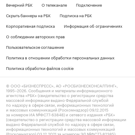
Вечерний РБК
О телеканале
Подключение
Скрыть баннеры на РБК
Подписка на РБК
Корпоративная подписка
Информация об ограничениях
О соблюдении авторских прав
Пользовательское соглашение
Политика в отношении обработки персональных данных
Политика обработки файлов cookie
© ООО «БИЗНЕСПРЕСС», АО «РОСБИЗНЕСКОНСАЛТИНГ»,
1995–2026
. Сообщения и материалы информационного
агентства «РБК» (свидетельство о регистрации средства
массовой информации выдано Федеральной службой
по надзору в сфере связи, информационных технологий
и массовых коммуникаций (Роскомнадзор) 09.12.2015
за номером ИА №ФС77-63848) и сетевого издания «РБК»
(свидетельство о регистрации средства массовой информации
выдано Федеральной службой по надзору в сфере связи,
информационных технологий и массовых коммуникаций
(Роскомнадзор) 03.12.2021 за номером ЭЛ №ФС77-82385)