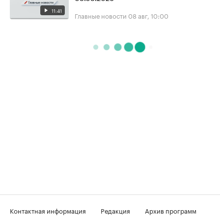
11:41
Главные новости
08 авг, 10:00
Контактная информация
Редакция
Архив программ