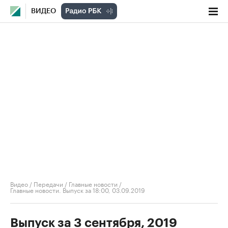
ВИДЕО
Видео
/
Передачи
/
Главные новости
/
Главные новости. Выпуск за 18:00, 03.09.2019
Выпуск за 3 сентября, 2019