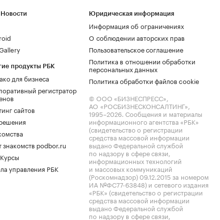
 Новости
Юридическая информация
Информация об ограничениях
roid
О соблюдении авторских прав
allery
Пользовательское соглашение
Политика в отношении обработки
гие продукты РБК
персональных данных
ако для бизнеса
Политика обработки файлов cookie
поративный регистратор
енов
© ООО «БИЗНЕСПРЕСС»,
АО «РОСБИЗНЕСКОНСАЛТИНГ»,
тинг сайтов
1995–2026
. Сообщения и материалы
.решения
информационного агентства «РБК»
(свидетельство о регистрации
комства
средства массовой информации
 знакомств podbor.ru
выдано Федеральной службой
по надзору в сфере связи,
 Курсы
информационных технологий
ла управления РБК
и массовых коммуникаций
(Роскомнадзор) 09.12.2015 за номером
ИА №ФС77-63848) и сетевого издания
«РБК» (свидетельство о регистрации
средства массовой информации
выдано Федеральной службой
по надзору в сфере связи,