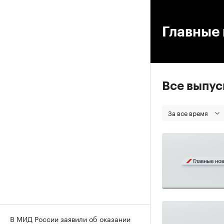
00
Главные 
Все выпу
За все время
В МИД России заявили об оказании