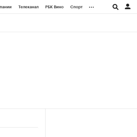
...
пании
Телеканал
РБК Вино
Спорт
ые проекты
Город
Стиль
Крипто
Спецпроекты СПб
логии и медиа
Финансы