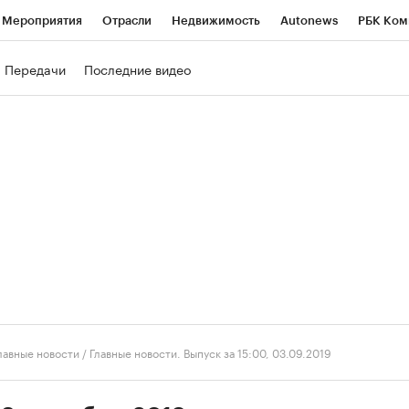
Мероприятия
Отрасли
Недвижимость
Autonews
РБК Ком
ние
РБК Курсы
РБК Life
Тренды
Визионеры
Национальн
Передачи
Последние видео
б
Исследования
Кредитные рейтинги
Франшизы
Газета
роверка контрагентов
Политика
Экономика
Бизнес
Техно
лавные новости
/
Главные новости. Выпуск за 15:00, 03.09.2019