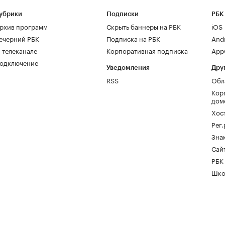
убрики
Подписки
РБК
рхив программ
Скрыть баннеры на РБК
iOS
ечерний РБК
Подписка на РБК
And
 телеканале
Корпоративная подписка
AppG
одключение
Уведомления
Дру
RSS
Обл
Кор
дом
Хос
Рег
Зна
Сайт
РБК
Шко