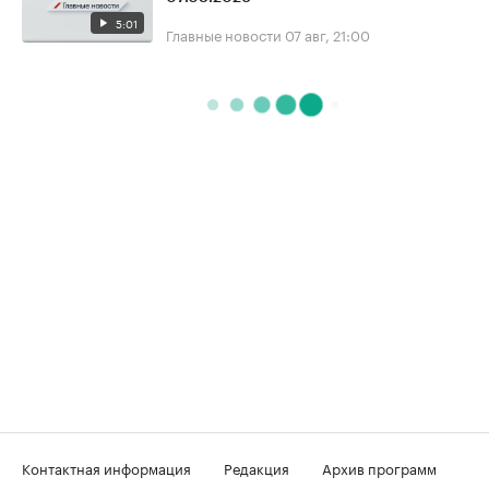
5:01
Главные новости
07 авг, 21:00
Контактная информация
Редакция
Архив программ