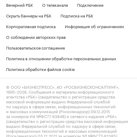
Вечерний РБК
О телеканале
Подключение
Скрыть баннеры на РБК
Подписка на РБК
Корпоративная подписка
Информация об ограничениях
О соблюдении авторских прав
Пользовательское соглашение
Политика в отношении обработки персональных данных
Политика обработки файлов cookie
© ООО «БИЗНЕСПРЕСС», АО «РОСБИЗНЕСКОНСАЛТИНГ»,
1995–2026
. Сообщения и материалы информационного
агентства «РБК» (свидетельство о регистрации средства
массовой информации выдано Федеральной службой
по надзору в сфере связи, информационных технологий
и массовых коммуникаций (Роскомнадзор) 09.12.2015
за номером ИА №ФС77-63848) и сетевого издания «РБК»
(свидетельство о регистрации средства массовой информации
выдано Федеральной службой по надзору в сфере связи,
информационных технологий и массовых коммуникаций
(Роскомнадзор) 03.12.2021 за номером ЭЛ №ФС77-82385)