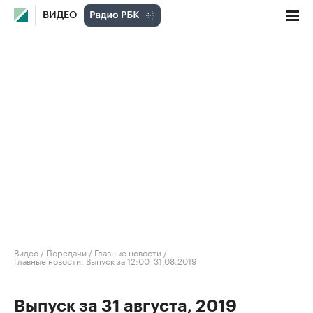
ВИДЕО
Видео
/
Передачи
/
Главные новости
/
Главные новости. Выпуск за 12:00, 31.08.2019
Выпуск за 31 августа, 2019