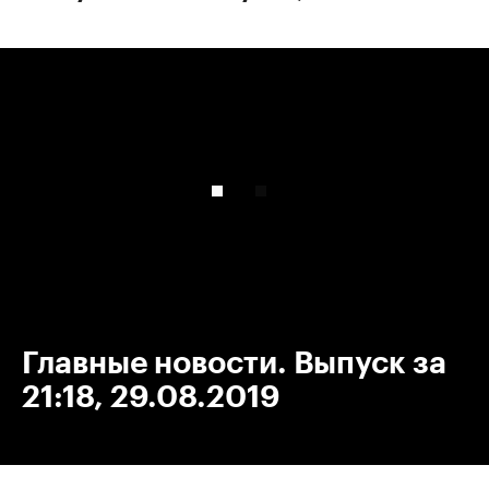
00:00
/
00:00
Главные новости. Выпуск за
21:18, 29.08.2019