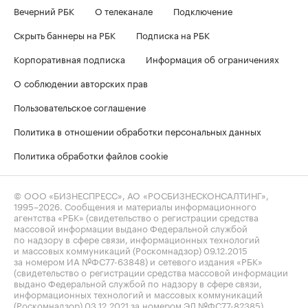
Вечерний РБК
О телеканале
Подключение
Скрыть баннеры на РБК
Подписка на РБК
Корпоративная подписка
Информация об ограничениях
О соблюдении авторских прав
Пользовательское соглашение
Политика в отношении обработки персональных данных
Политика обработки файлов cookie
© ООО «БИЗНЕСПРЕСС», АО «РОСБИЗНЕСКОНСАЛТИНГ»,
1995–2026
. Сообщения и материалы информационного
агентства «РБК» (свидетельство о регистрации средства
массовой информации выдано Федеральной службой
по надзору в сфере связи, информационных технологий
и массовых коммуникаций (Роскомнадзор) 09.12.2015
за номером ИА №ФС77-63848) и сетевого издания «РБК»
(свидетельство о регистрации средства массовой информации
выдано Федеральной службой по надзору в сфере связи,
информационных технологий и массовых коммуникаций
(Роскомнадзор) 03.12.2021 за номером ЭЛ №ФС77-82385)