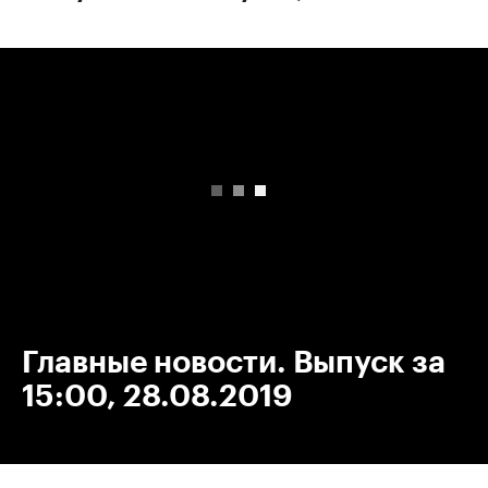
00:00
/
00:00
Главные новости. Выпуск за
15:00, 28.08.2019