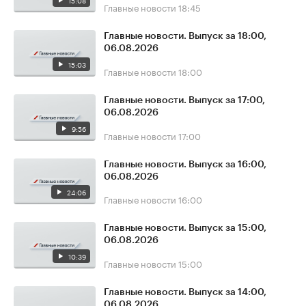
15:08
Главные новости
18:45
Главные новости. Выпуск за 18:00,
06.08.2026
15:03
Главные новости
18:00
Главные новости. Выпуск за 17:00,
06.08.2026
9:56
Главные новости
17:00
Главные новости. Выпуск за 16:00,
06.08.2026
24:06
Главные новости
16:00
Главные новости. Выпуск за 15:00,
06.08.2026
10:39
Главные новости
15:00
Главные новости. Выпуск за 14:00,
06.08.2026