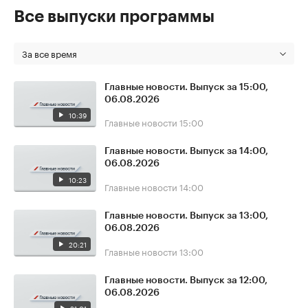
Все выпуски программы
За все время
Главные новости. Выпуск за 15:00,
06.08.2026
10:39
Главные новости
15:00
Главные новости. Выпуск за 14:00,
06.08.2026
10:23
Главные новости
14:00
Главные новости. Выпуск за 13:00,
06.08.2026
20:21
Главные новости
13:00
Главные новости. Выпуск за 12:00,
06.08.2026