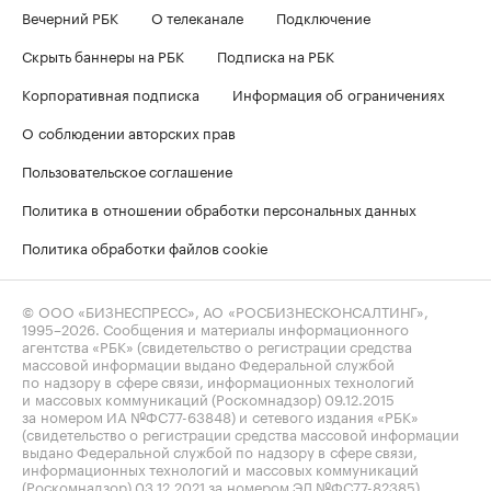
Вечерний РБК
О телеканале
Подключение
Скрыть баннеры на РБК
Подписка на РБК
Корпоративная подписка
Информация об ограничениях
О соблюдении авторских прав
Пользовательское соглашение
Политика в отношении обработки персональных данных
Политика обработки файлов cookie
© ООО «БИЗНЕСПРЕСС», АО «РОСБИЗНЕСКОНСАЛТИНГ»,
1995–2026
. Сообщения и материалы информационного
агентства «РБК» (свидетельство о регистрации средства
массовой информации выдано Федеральной службой
по надзору в сфере связи, информационных технологий
и массовых коммуникаций (Роскомнадзор) 09.12.2015
за номером ИА №ФС77-63848) и сетевого издания «РБК»
(свидетельство о регистрации средства массовой информации
выдано Федеральной службой по надзору в сфере связи,
информационных технологий и массовых коммуникаций
(Роскомнадзор) 03.12.2021 за номером ЭЛ №ФС77-82385)