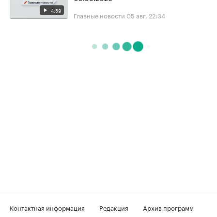
4:59
Главные новости
05 авг, 22:34
Контактная информация
Редакция
Архив программ