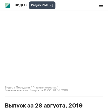
ВИДЕО
Видео
/
Передачи
/
Главные новости
/
Главные новости. Выпуск за 11:00, 28.08.2019
Выпуск за 28 августа, 2019