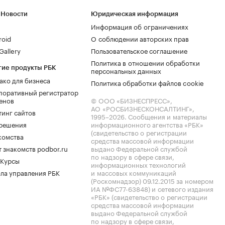
 Новости
Юридическая информация
Информация об ограничениях
roid
О соблюдении авторских прав
allery
Пользовательское соглашение
Политика в отношении обработки
гие продукты РБК
персональных данных
ако для бизнеса
Политика обработки файлов cookie
поративный регистратор
енов
© ООО «БИЗНЕСПРЕСС»,
АО «РОСБИЗНЕСКОНСАЛТИНГ»,
тинг сайтов
1995–2026
. Сообщения и материалы
.решения
информационного агентства «РБК»
(свидетельство о регистрации
комства
средства массовой информации
 знакомств podbor.ru
выдано Федеральной службой
по надзору в сфере связи,
 Курсы
информационных технологий
ла управления РБК
и массовых коммуникаций
(Роскомнадзор) 09.12.2015 за номером
ИА №ФС77-63848) и сетевого издания
«РБК» (свидетельство о регистрации
средства массовой информации
выдано Федеральной службой
по надзору в сфере связи,