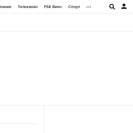
...
пании
Телеканал
РБК Вино
Спорт
ые проекты
Город
Стиль
Крипто
Спецпроекты СПб
логии и медиа
Финансы