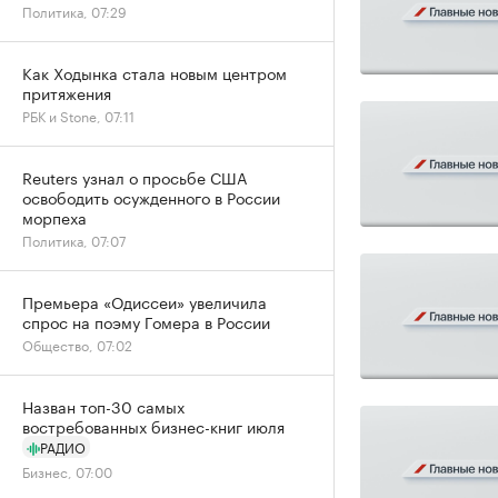
Политика, 07:29
Как Ходынка стала новым центром
притяжения
РБК и Stone, 07:11
Reuters узнал о просьбе США
освободить осужденного в России
морпеха
Политика, 07:07
Премьера «Одиссеи» увеличила
спрос на поэму Гомера в России
Общество, 07:02
Назван топ-30 самых
востребованных бизнес-книг июля
РАДИО
Бизнес, 07:00