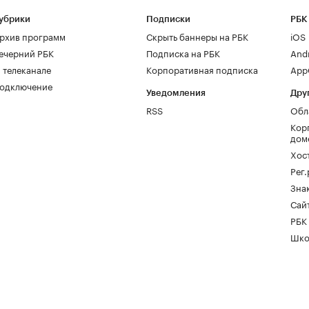
убрики
Подписки
РБК
рхив программ
Скрыть баннеры на РБК
iOS
ечерний РБК
Подписка на РБК
And
 телеканале
Корпоративная подписка
AppG
одключение
Уведомления
Дру
RSS
Обл
Кор
дом
Хос
Рег
Зна
Сайт
РБК
Шко