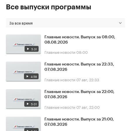
Все выпуски программы
За все время
Главные новости. Выпуск за 08:00,
08.08.2026
5:31
Главные новости
08:00
Главные новости. Выпуск за 22:33,
07.08.2026
4:58
Главные новости
07 авг, 22:33
Главные новости. Выпуск за 22:00,
07.08.2026
5:01
Главные новости
07 авг, 22:00
Главные новости. Выпуск за 21:00,
07.08.2026