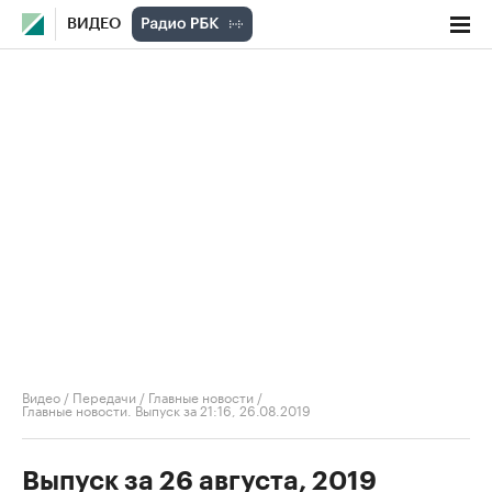
ВИДЕО
Видео
/
Передачи
/
Главные новости
/
Главные новости. Выпуск за 21:16, 26.08.2019
Выпуск за 26 августа, 2019