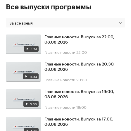
Все выпуски программы
За все время
Главные новости. Выпуск за 22:00,
08.08.2026
4:54
Главные новости
22:00
Главные новости. Выпуск за 20:30,
08.08.2026
14:54
Главные новости
20:30
Главные новости. Выпуск за 19:00,
08.08.2026
5:00
Главные новости
19:00
Главные новости. Выпуск за 17:00,
08.08.2026