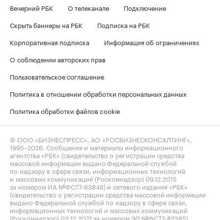
Вечерний РБК
О телеканале
Подключение
Скрыть баннеры на РБК
Подписка на РБК
Корпоративная подписка
Информация об ограничениях
О соблюдении авторских прав
Пользовательское соглашение
Политика в отношении обработки персональных данных
Политика обработки файлов cookie
© ООО «БИЗНЕСПРЕСС», АО «РОСБИЗНЕСКОНСАЛТИНГ»,
1995–2026
. Сообщения и материалы информационного
агентства «РБК» (свидетельство о регистрации средства
массовой информации выдано Федеральной службой
по надзору в сфере связи, информационных технологий
и массовых коммуникаций (Роскомнадзор) 09.12.2015
за номером ИА №ФС77-63848) и сетевого издания «РБК»
(свидетельство о регистрации средства массовой информации
выдано Федеральной службой по надзору в сфере связи,
информационных технологий и массовых коммуникаций
(Роскомнадзор) 03.12.2021 за номером ЭЛ №ФС77-82385)