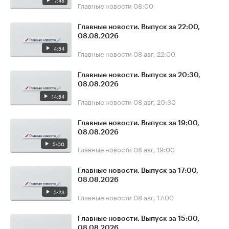
7:48
Главные новости
08:00
Главные новости. Выпуск за 22:00,
08.08.2026
4:54
Главные новости
08 авг, 22:00
Главные новости. Выпуск за 20:30,
08.08.2026
14:54
Главные новости
08 авг, 20:30
Главные новости. Выпуск за 19:00,
08.08.2026
5:00
Главные новости
08 авг, 19:00
Главные новости. Выпуск за 17:00,
08.08.2026
5:23
Главные новости
08 авг, 17:00
Главные новости. Выпуск за 15:00,
08.08.2026