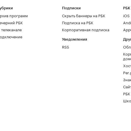
убрики
Подписки
РБК
рхив программ
Скрыть баннеры на РБК
iOS
ечерний РБК
Подписка на РБК
And
 телеканале
Корпоративная подписка
AppG
одключение
Уведомления
Дру
RSS
Обл
Кор
дом
Хос
Рег
Зна
Сайт
РБК
Шко