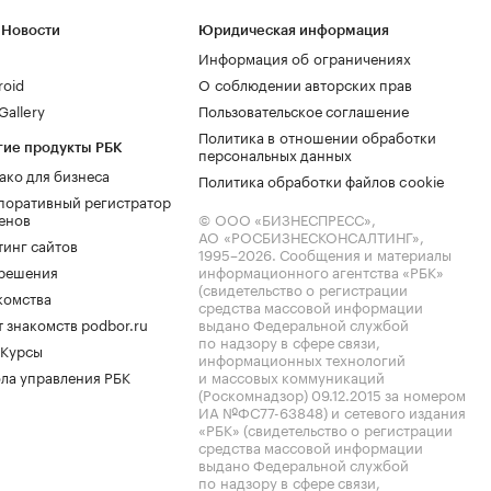
 Новости
Юридическая информация
Информация об ограничениях
roid
О соблюдении авторских прав
allery
Пользовательское соглашение
Политика в отношении обработки
гие продукты РБК
персональных данных
ако для бизнеса
Политика обработки файлов cookie
поративный регистратор
енов
© ООО «БИЗНЕСПРЕСС»,
АО «РОСБИЗНЕСКОНСАЛТИНГ»,
тинг сайтов
1995–2026
. Сообщения и материалы
.решения
информационного агентства «РБК»
(свидетельство о регистрации
комства
средства массовой информации
 знакомств podbor.ru
выдано Федеральной службой
по надзору в сфере связи,
 Курсы
информационных технологий
ла управления РБК
и массовых коммуникаций
(Роскомнадзор) 09.12.2015 за номером
ИА №ФС77-63848) и сетевого издания
«РБК» (свидетельство о регистрации
средства массовой информации
выдано Федеральной службой
по надзору в сфере связи,