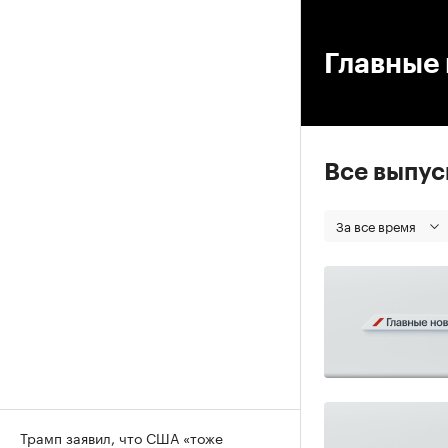
00
Главные 
Все выпу
За все время
Трамп заявил, что США «тоже