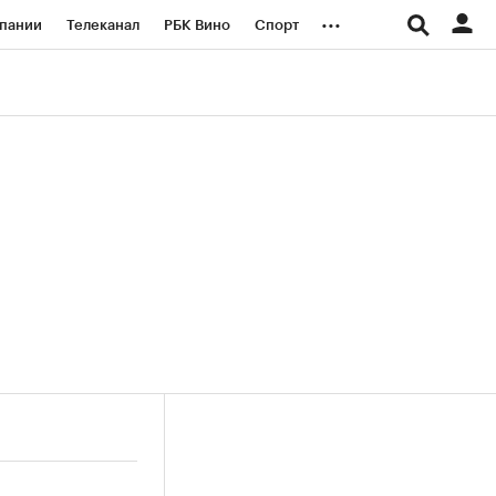
...
пании
Телеканал
РБК Вино
Спорт
ые проекты
Город
Стиль
Крипто
Спецпроекты СПб
логии и медиа
Финансы