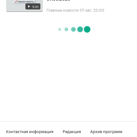
5:01
Главные новости
07 авг, 22:00
Контактная информация
Редакция
Архив программ