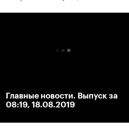
00:00
/
00:00
Главные новости. Выпуск за
08:19, 18.08.2019