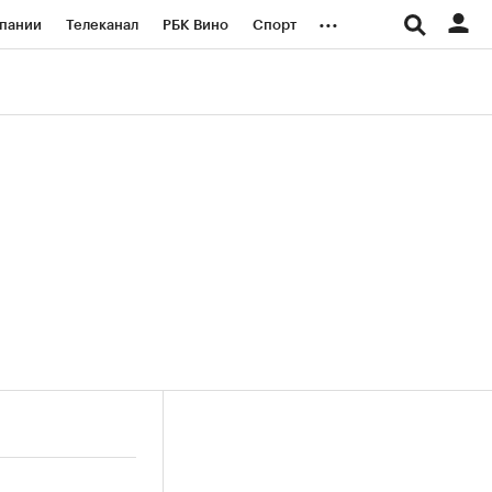
...
пании
Телеканал
РБК Вино
Спорт
ые проекты
Город
Стиль
Крипто
Спецпроекты СПб
логии и медиа
Финансы