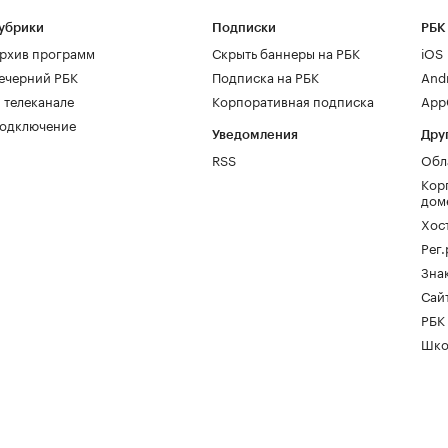
убрики
Подписки
РБК
рхив программ
Скрыть баннеры на РБК
iOS
ечерний РБК
Подписка на РБК
And
 телеканале
Корпоративная подписка
AppG
одключение
Уведомления
Дру
RSS
Обл
Кор
дом
Хос
Рег
Зна
Сайт
РБК
Шко