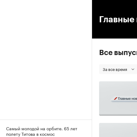
00
Главные 
Все выпу
За все время
Самый молодой на орбите. 65 лет
полету Титова в космос