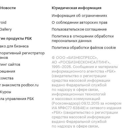
 Новости
Юридическая информация
Информация об ограничениях
roid
О соблюдении авторских прав
allery
Пользовательское соглашение
Политика в отношении обработки
гие продукты РБК
персональных данных
ако для бизнеса
Политика обработки файлов cookie
поративный регистратор
енов
© ООО «БИЗНЕСПРЕСС»,
АО «РОСБИЗНЕСКОНСАЛТИНГ»,
тинг сайтов
1995–2026
. Сообщения и материалы
.решения
информационного агентства «РБК»
(свидетельство о регистрации
комства
средства массовой информации
 знакомств podbor.ru
выдано Федеральной службой
по надзору в сфере связи,
 Курсы
информационных технологий
ла управления РБК
и массовых коммуникаций
(Роскомнадзор) 09.12.2015 за номером
ИА №ФС77-63848) и сетевого издания
«РБК» (свидетельство о регистрации
средства массовой информации
выдано Федеральной службой
по надзору в сфере связи,