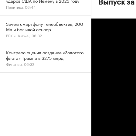
ударов США по Йемену в 2025 году
Выпуск за 
Политика, 06:44
Зачем смартфону телеобъектив, 200
Мп и большой сенсор
РБК и Huawei, 06:32
Конгресс оценил создание «Золотого
флота» Трампа в $275 млрд
Финансы, 06:32