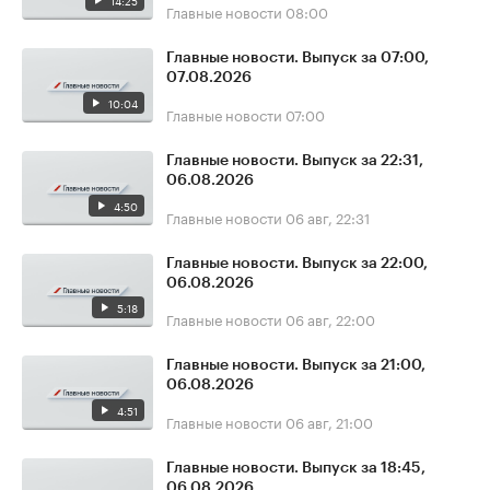
14:25
Главные новости
08:00
Главные новости. Выпуск за 07:00,
07.08.2026
10:04
Главные новости
07:00
Главные новости. Выпуск за 22:31,
06.08.2026
4:50
Главные новости
06 авг, 22:31
Главные новости. Выпуск за 22:00,
06.08.2026
5:18
Главные новости
06 авг, 22:00
Главные новости. Выпуск за 21:00,
06.08.2026
4:51
Главные новости
06 авг, 21:00
Главные новости. Выпуск за 18:45,
06.08.2026