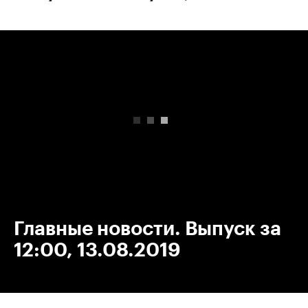
00:00
/
00:00
Главные новости. Выпуск за
12:00, 13.08.2019